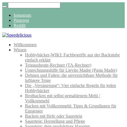
Instagram
Pinterest
Reddit
Willkommen
Wissen
Hobbybäcker-WIKI: Fachbegriffe aus der Backstube
einfach erklärt
Teigausbeute-Rechner (TA-Rechner)
Umrechnungshilfe für Lievito Madre (Pasta Madre)
Dehnen und Falten: die unverzichtbare Methode für
luftigere Teige
Die „Versäuerung“: Vier einfache Regeln für jeden
Hobbybäcker
Brotbacken mit selbst gemahlenem Mehl /
Vollkornmehl
Backen mit Vollkornmehl: Tipps & Grundlagen für
Einsteiger
Backen mit Hefe oder Sauerteig
Sauerteig: Herstellung und Pflege
Sauerteig: dein produktives Haustier