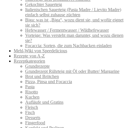
Gekochter Sauerteig
Italienischen Sauerteig (Pasta Madre / Lievito Madre)
einfach selbst zuhause züchten
Biga: was ist „Biga“, wozu dient sie, und wofür eignet
sie sich?
Hefewasser / Fermentwasser / Wildhefewasser
Vorteige: Was versteht man darunter, und wozu dienen
sie?
Focaccia: Sorten, die zum Nachbacken einladen
Mehl-Wiki von Speedelicious
Rezepte von A-Z
Rezeptkategorien
Grundrezepte
Grundrezept Rührteig mit Öl oder Butter/ Margarine
Brot und Brötchen
Pizza, Pinsa und Focaccia
Pasta
Risotto
Kuchen
Aufläufe und Gratins
Fleisch
Fisch
Desserts
Fingerfood
Konfekt und Pralinen