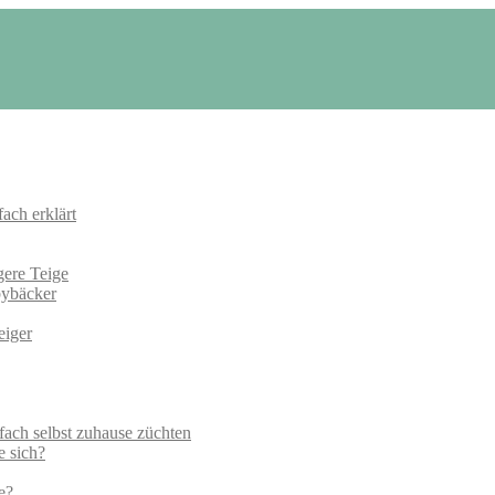
ach erklärt
gere Teige
bybäcker
eiger
nfach selbst zuhause züchten
e sich?
e?