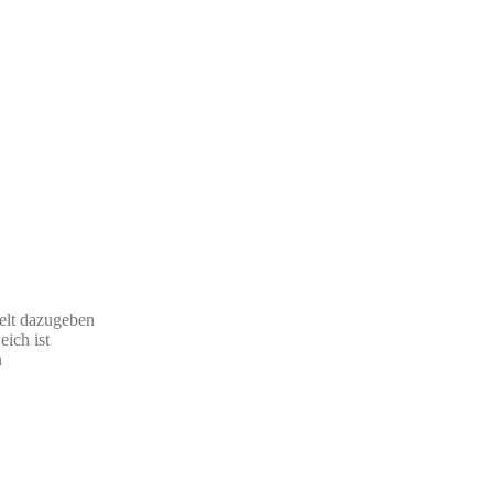
elt dazugeben
ich ist
n