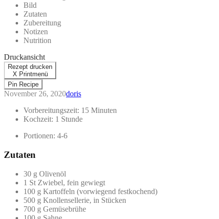
Bild
Zutaten
Zubereitung
Notizen
Nutrition
Druckansicht
Rezept drucken
X Printmenü
Pin Recipe
November 26, 2020
doris
Vorbereitungszeit:
15 Minuten
Kochzeit:
1 Stunde
Portionen:
4-6
Zutaten
30 g Olivenöl
1 St Zwiebel, fein gewiegt
100 g Kartoffeln (vorwiegend festkochend)
500 g Knollensellerie, in Stücken
700 g Gemüsebrühe
100 g Sahne