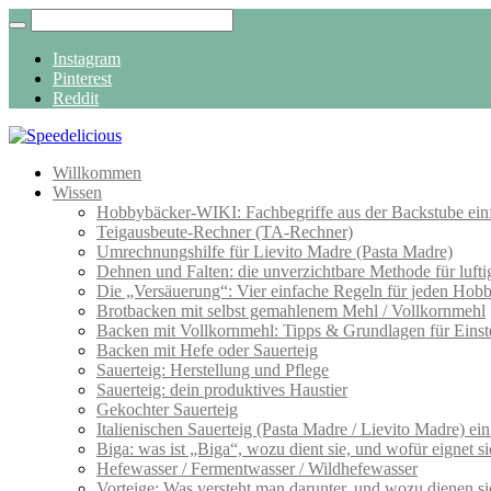
Instagram
Pinterest
Reddit
Willkommen
Wissen
Hobbybäcker-WIKI: Fachbegriffe aus der Backstube einf
Teigausbeute-Rechner (TA-Rechner)
Umrechnungshilfe für Lievito Madre (Pasta Madre)
Dehnen und Falten: die unverzichtbare Methode für lufti
Die „Versäuerung“: Vier einfache Regeln für jeden Hob
Brotbacken mit selbst gemahlenem Mehl / Vollkornmehl
Backen mit Vollkornmehl: Tipps & Grundlagen für Einst
Backen mit Hefe oder Sauerteig
Sauerteig: Herstellung und Pflege
Sauerteig: dein produktives Haustier
Gekochter Sauerteig
Italienischen Sauerteig (Pasta Madre / Lievito Madre) ei
Biga: was ist „Biga“, wozu dient sie, und wofür eignet si
Hefewasser / Fermentwasser / Wildhefewasser
Vorteige: Was versteht man darunter, und wozu dienen si