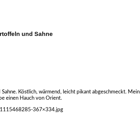
rtoffeln und Sahne
ahne. Köstlich, wärmend, leicht pikant abgeschmeckt. Mein Cu
pe einen Hauch von Orient.
ck_1115468285-367×334.jpg