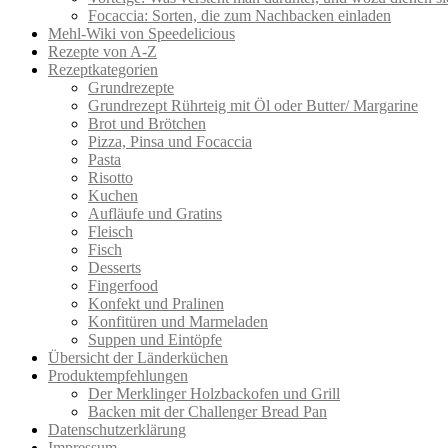
Focaccia: Sorten, die zum Nachbacken einladen
Mehl-Wiki von Speedelicious
Rezepte von A-Z
Rezeptkategorien
Grundrezepte
Grundrezept Rührteig mit Öl oder Butter/ Margarine
Brot und Brötchen
Pizza, Pinsa und Focaccia
Pasta
Risotto
Kuchen
Aufläufe und Gratins
Fleisch
Fisch
Desserts
Fingerfood
Konfekt und Pralinen
Konfitüren und Marmeladen
Suppen und Eintöpfe
Übersicht der Länderküchen
Produktempfehlungen
Der Merklinger Holzbackofen und Grill
Backen mit der Challenger Bread Pan
Datenschutzerklärung
Impressum