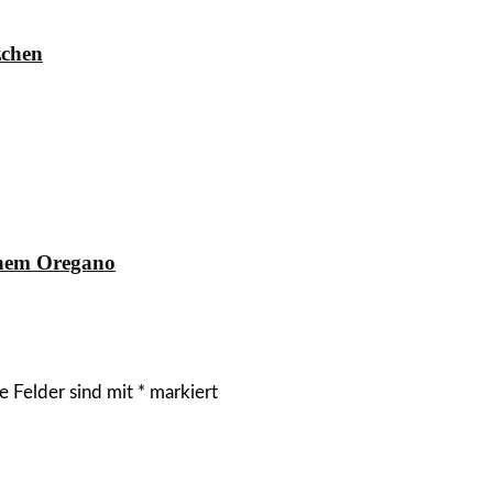
zchen
chem Oregano
e Felder sind mit
*
markiert