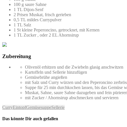
100 g saure Sahne
1 TL Dijon-Senf
2 Prisen Muskat, frisch gerieben
0,5 TL mildes Currypulver
1 TL Salz
1 St kleine Peperoncino, getrocknet, mit Kernen
1 TL Zucker , oder 2 EL Ahornsirup
Zubereitung
Olivenöl erhitzen und die Zwiebeln glasig anschwitzen
Kartoffeln und Sellerie hinzufügen
Gemüsebrühe angießen
mit Salz und Curry würzen und den Peperoncino zerbrös
Suppe für 25 min durchkochen lassen, bis das Gemüse we
Muskat, Sahne, saure Sahne dazugeben und fein püriere
mit Zucker / Ahornsirup abschmecken und servieren
Curry
Eintopf
Gemüsesuppe
Sellerie
Das könnte Dir auch gefallen